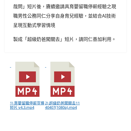
哉問」短片後，賡續邀請具育嬰留職停薪經驗之現
職男性公務同仁分享自身育兒經驗，並結合AI技術
呈現互動式學習情境
製成「超級奶爸闖關去」短片，請同仁善加利用。
1) 育嬰留職停薪宣導
2) 超級奶爸闖關去11
短片 v4.3.mp4
40407(1080p).mp4