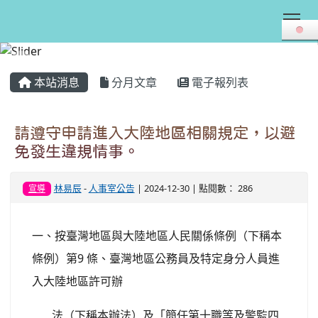
Tog
:::
本站消息
分月文章
電子報列表
請遵守申請進入大陸地區相關規定，以避
免發生違規情事。
林易辰
-
人事室公告
| 2024-12-30 | 點閱數： 286
宣導
一、按臺灣地區與大陸地區人民關係條例（下稱本
條例）第9 條、臺灣地區公務員及特定身分人員進
入大陸地區許可辦
法（下稱本辦法）及「簡任第十職等及警監四