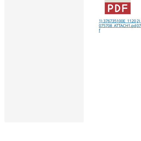
1) 376735100E_1120
2)
075708_ATTACH1.pd
07
f