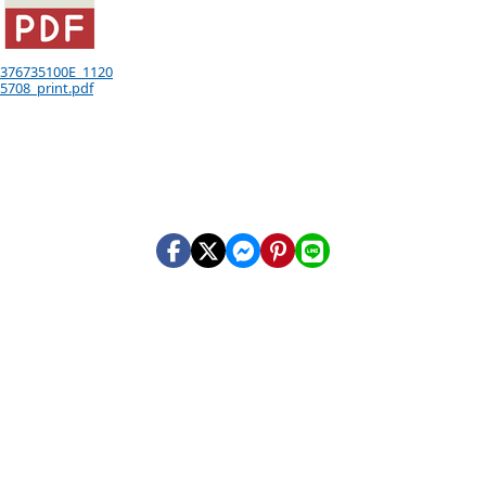
 376735100E_1120
5708_print.pdf