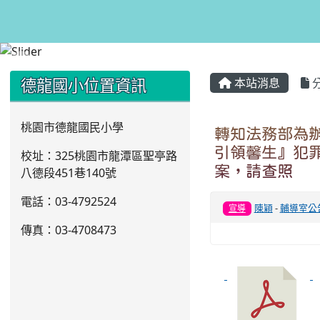
:::
:::
德龍國小位置資訊
本站消息
桃園市德龍國民小學
轉知法務部為
引領馨生』犯
校址：325桃園市龍潭區聖亭路
案，請查照
八德段451巷140號
電話：03
-4792524
陳穎
-
輔導室公
宣導
傳真：03-4708473