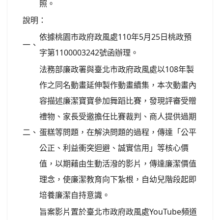
照。
說明：
依據桃園市政府政風處110年5月25日桃政預
一、
字第1100003242號函辦理。
法務部廉政署與臺北市政府政風處以108年製
作之同名動畫延伸製作動畫續集，本次動畫內
容描述廉潔寶寶參加舞蹈比賽，發現評審受贈
禮物、家長受邀擔任比賽裁判、商人提供過期
二、
蛋糕等問題，在解決問題的過程，傳達「公平
公正、利益衝突迴避、誠實信用」等核心價
值，以期藉由生動活潑的影片，傳達廉潔價值
理念，使廉潔教育向下紮根，自幼兒階段起即
培養廉潔自持意識。
旨案影片置於臺北市政府政風處YouTube頻道