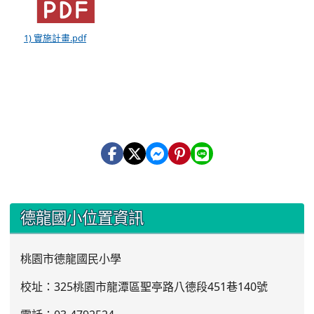
1) 實施計畫.pdf
:::
德龍國小位置資訊
桃園市德龍國民小學
校址：325桃園市龍潭區聖亭路八德段451巷140號