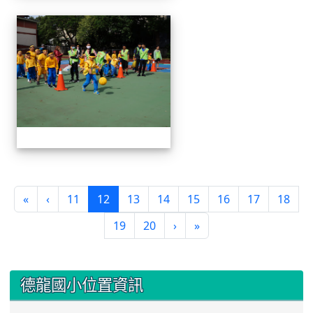
1091024運動會
(current)
«
‹
11
12
13
14
15
16
17
18
19
20
›
»
:::
德龍國小位置資訊