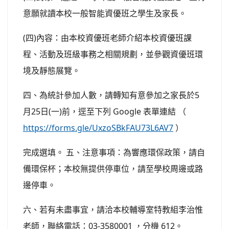
意願就讀本校一般智能資優班之學生及家長。
(四)內容：由本校資優班老師介紹本校資優班課
程、活動及班級事務之相關規劃，並參觀資優班環
境及靜態展覽。
四、為統計參加人數，請轉知有意參加之家長於5
月25日(一)前，逕至下列 Google 表單連結 （
https://forms.gle/UxzoSBkFAU73L6AV7
）
完成選填。 五、注意事項：為響應環保政策，請自
備環保杯；本校無提供停車位，請至學校周邊或路
邊停車。
六、若有未盡事宜，請洽本校輔導室特教組李治惟
老師，聯絡電話：03-3580001 ，分機 612。