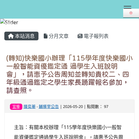
Tog
:::
本站消息
分月文章
電子報列表
(轉知)快樂國小辦理「115學年度快樂國小
一般智能資優鑑定通 過學生入班說明
會」，請惠予公告周知並轉知貴校二、四
年級通過鑑定之學生家長踴躍報名參加，
請查照。
陳奕蓁
-
輔導室公告
| 2026-05-20 | 點閱數： 97
宣導
主旨：有關本校辦理「115學年度快樂國小一般智
能資優鑑定通過學生入班說明會」，請惠予公告周