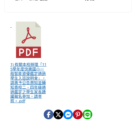
1) 有關本校辦理「11
5學年度快樂國小一
般智能資優鑑定通過
學生入班說明會」，
請惠予公告周知並轉
知貴校二、四年級通
過鑑定之學生家長踴
躍報名參加，請查
照。.pdf