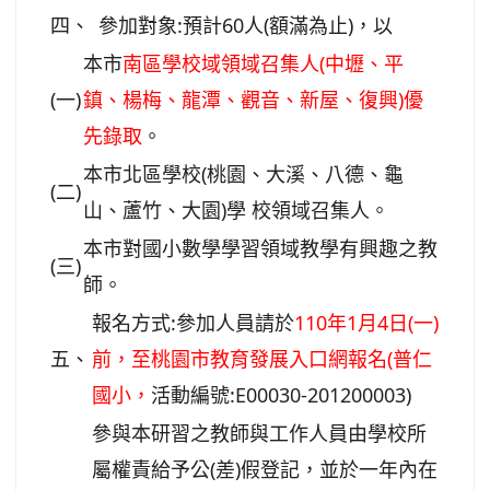
四、
參加對象:預計60人(額滿為止)，以
本市
南區學校域領域召集人(中壢、平
(一)
鎮、楊梅、龍潭、觀音、新屋、復興)優
先錄取
。
本市北區學校(桃園、大溪、八德、龜
(二)
山、蘆竹、大園)學 校領域召集人。
本市對國小數學學習領域教學有興趣之教
(三)
師。
報名方式:參加人員請於
110年1月4日(一)
五、
前，至桃園市教育發展入口網報名(普仁
國小，
活動編號:E00030-201200003)
參與本研習之教師與工作人員由學校所
屬權責給予公(差)假登記，並於一年內在