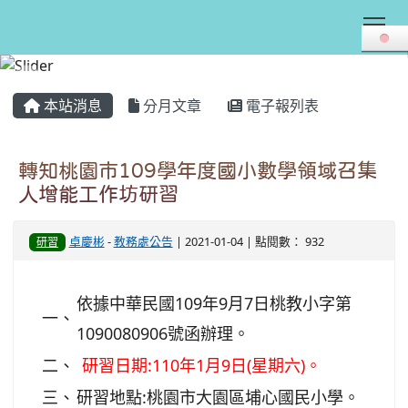
Tog
:::
本站消息
分月文章
電子報列表
轉知桃園市109學年度國小數學領域召集
人增能工作坊研習
卓慶彬
-
教務處公告
| 2021-01-04 | 點閱數： 932
研習
依據中華民國109年9月7日桃教小字第
一、
1090080906號函辦理。
二、
研習日期:
110年1月9日(星期六)。
三、
研習地點:桃園市大園區埔心國民小學。