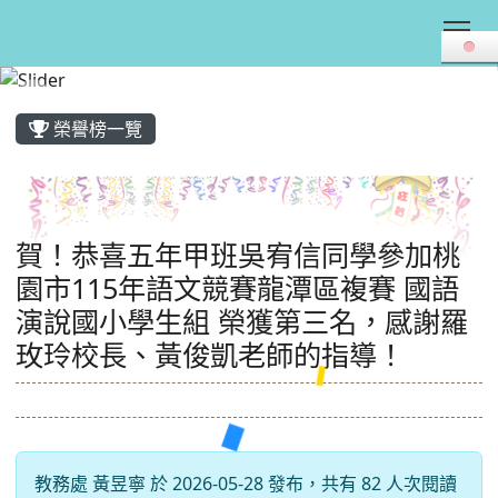
Tog
:::
榮譽榜一覽
賀！恭喜五年甲班吳宥信同學參加桃
園市115年語文競賽龍潭區複賽 國語
演說國小學生組 榮獲第三名，感謝羅
玫玲校長、黃俊凱老師的指導！
教務處 黃昱寧 於 2026-05-28 發布，共有 82 人次閱讀