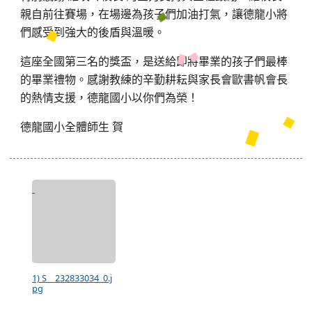
親自前往賽場，在場邊為孩子們加油打氣，讓德龍小將
們感受到強大的後盾與溫暖。
這座全國第三名的獎盃，是送給即將畢業的孩子們最棒
的畢業禮物。感謝教練的辛勤耕耘與家長會歐書帆會長
的熱情支援，德龍國小以你們為榮！
德龍國小全體師生
賀
1) S__232833034_0.j
pg