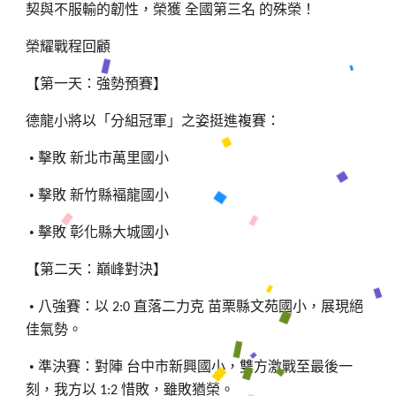
契與不服輸的韌性，榮獲
全國第三名
的殊榮！
榮耀戰程回顧
【第一天：強勢預賽】
德龍小將以「分組冠軍」之姿挺進複賽：
•
擊敗
新北市萬里國小
•
擊敗
新竹縣褔龍國小
•
擊敗
彰化縣大城國小
【第二天：巔峰對決】
•
八強賽：以
直落二力克
苗栗縣文苑國小，展現絕
2:0
佳氣勢。
•
準決賽：對陣
台中市新興國小，雙方激戰至最後一
刻，我方以
惜敗，雖敗猶榮。
1:2