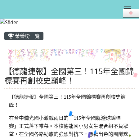
Tog
:::
榮譽榜一覽
【德龍捷報】全國第三！115年全國錦
標賽再創校史巔峰！
【德龍捷報】全國第三！
年全國錦標賽再創校史巔
115
峰！
在台中僑光國小激戰兩日的「
年全國躲避球錦標
115
賽」正式落下帷幕。本校德龍國小男女生混合組不負眾
望，在全國各路勁旅的強烈對抗下，憑藉出色的團隊默