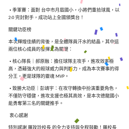
•
季軍賽：面對
台中市月眉國小，小將們重拾球風，以
完封對手，成功站上全國頒獎台！
2:0
關鍵功臣榜
本次輝煌佳績的背後，是全體隊員汗水的結晶，其中這
兩位核心成員的發揮尤為關鍵：
•
核心隊長｜郝原融：擔任球隊主攻手，進攻效率極
高，憑藉強大的殺球威力與判斷力，成為本次賽事的得
分王，更是球隊的靈魂
。
MVP
•
致勝大功臣｜彭靖宇：在攻守轉換中扮演重要角色，
不僅防守穩健，進攻支援也極其高效，是本次德龍國小
能勇奪第三名的關鍵推手。
衷心感謝
特別感謝
羅玫玲校長
的全力支持與全程鼓勵！羅校長