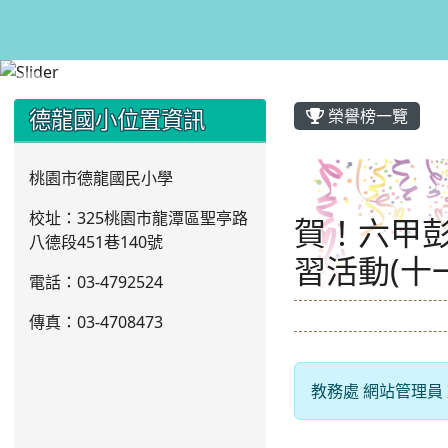
:::
:::
德龍國小位置資訊
榮譽榜一覽
桃園市德龍國民小學
校址：325桃園市龍潭區聖亭路
賀！六甲彭筠
八德段451巷140號
習活動(十
電話：03
-4792524
傳真：03-4708473
教務處 網站管理員 於 