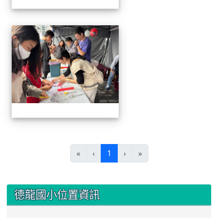
1141220科學教育暨資優教
(current)
«
‹
1
›
»
:::
德龍國小位置資訊