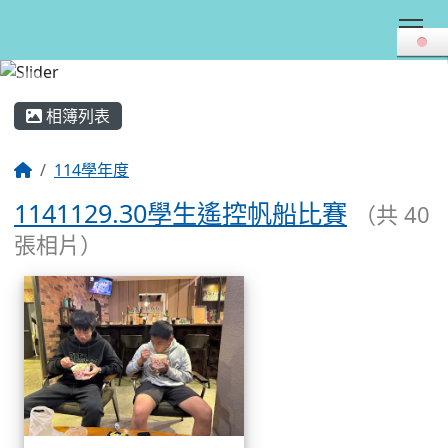
Tog
:::
相簿列表
114學年度
1141129.30學生遙控帆船比賽
（共 40
張相片）
相簿列表
1141129.30學生遙控帆船比