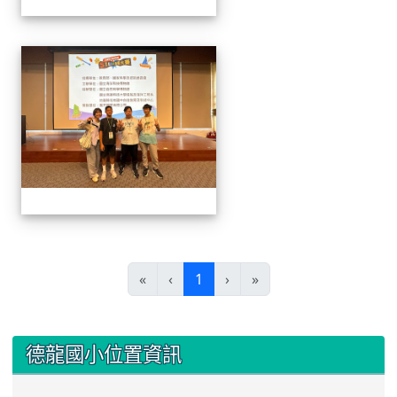
1141129.30學生遙控帆船比
(current)
«
‹
1
›
»
:::
德龍國小位置資訊