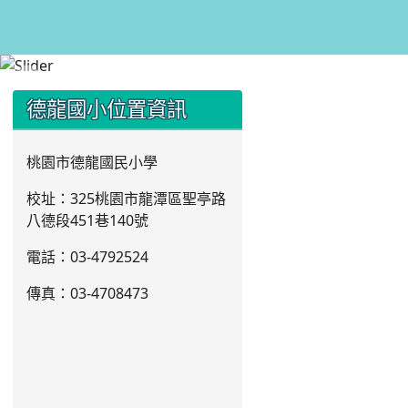
:::
:::
德龍國小位置資訊
桃園市德龍國民小學
校址：325桃園市龍潭區聖亭路
八德段451巷140號
電話：03
-4792524
傳真：03-4708473