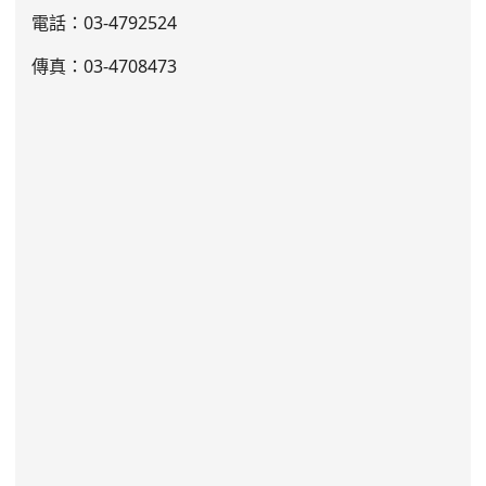
電話：03
-4792524
傳真：03-4708473