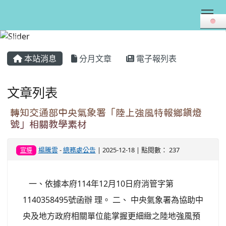
Tog
:::
本站消息
分月文章
電子報列表
文章列表
轉知交通部中央氣象署「陸上強風特報鄉鎮燈
號」相關教學素材
楊騰雲
-
總務處公告
| 2025-12-18 | 點閱數： 237
宣導
一、依據本府114年12月10日府消管字第
1140358495號函辦 理。 二、 中央氣象署為協助中
央及地方政府相關單位能掌握更細緻之陸地強風預