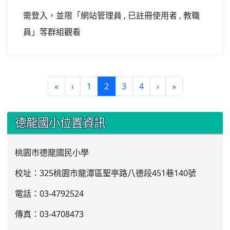
需登入，並限「網站管理員 , 已註冊使用者 , 教職
員」等群組觀看
(current)
«
‹
1
2
3
4
›
»
:::
德龍國小位置資訊
桃園市德龍國民小學
校址：325桃園市龍潭區聖亭路八德段451巷140號
電話：03
-4792524
傳真：03-4708473