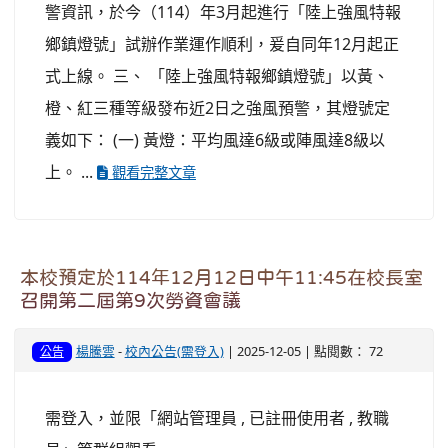
警資訊，於今（114）年3月起進行「陸上強風特報
鄉鎮燈號」試辦作業運作順利，爰自同年12月起正
式上線。 三、 「陸上強風特報鄉鎮燈號」以黃、
橙、紅三種等級發布近2日之強風預警，其燈號定
義如下： (一) 黃燈：平均風達6級或陣風達8級以
上。 ...
觀看完整文章
本校預定於114年12月12日中午11:45在校長室
召開第二屆第9次勞資會議
楊騰雲
-
校內公告(需登入)
| 2025-12-05 | 點閱數： 72
公告
需登入，並限「網站管理員 , 已註冊使用者 , 教職