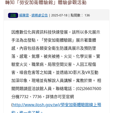
轉知「勞安加衛體驗館」體驗參觀活動
楊騰雲
-
總務處公告
| 2025-07-18 | 點閱數： 136
活動
因應數位化與資訊科技快速發展，該所以多元展示
手法為出發點，「勞安加衛體驗館」展示著重體
感，內容包括各類安全衛生防護具展示及預防墜
落、感電、氣爆、被夾被捲、火災、化學災害、實
驗室火災、職業病、局限空間災害、人因工程傷
害、噪音危害等之知識，並透過3D影片及VR互動
加深印象，現場並有解說人員講解，寓教於樂。 相
關問題請逕洽該館人員，聯絡電話：(02)26607600
分機7732、7736，詳情亦可至官網
(
http://www.ilosh.gov.tw)/勞安加衛體驗館線上預
約，進一步了解。