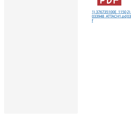
1) 376735100E_1150
2)
033948_ATTACH1.pd
03
f