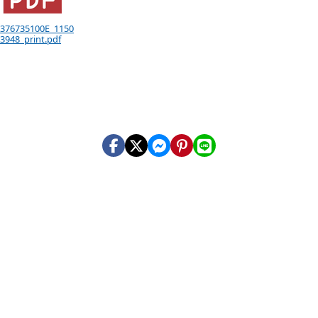
 376735100E_1150
3948_print.pdf