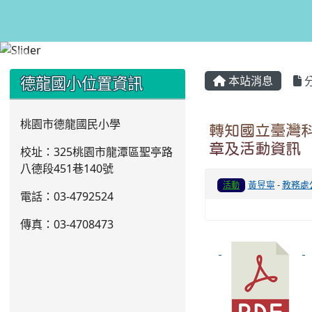
:::
:::
德龍國小位置資訊
本站消息
桃園市德龍國民小學
轉知國立臺灣科
章及活動資訊
校址：325桃園市龍潭區聖亭路
八德段451巷140號
黃昱寧
-
教務處
活動
電話：03
-4792524
傳真：03-4708473