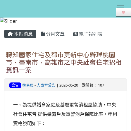
Tog
:::
本站消息
分月文章
電子報列表
轉知國家住宅及都市更新中心辦理桃園
市、臺南市、高雄市之中央社會住宅招租
資訊一案
林易辰
-
人事室公告
| 2026-05-20 | 點閱數： 107
公告
一、為提供婚育家庭及基層軍警消租屋協助，中央
社會住宅皆 提供婚育戶及軍警消戶保障比率，申租
資格說明如下：