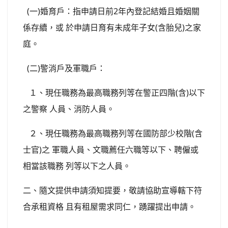
(一)婚育戶：指申請日前2年內登記結婚且婚姻關
係存續，或 於申請日育有未成年子女(含胎兒)之家
庭。
(二)警消戶及軍職戶：
１、現任職務為最高職務列等在警正四階(含)以下
之警察 人員、消防人員。
２、現任職務為最高職務列等在國防部少校階(含
士官)之 軍職人員、文職薦任六職等以下、聘僱或
相當該職務 列等以下之人員。
二、隨文提供申請須知提要，敬請協助宣導轄下符
合承租資格 且有租屋需求同仁，踴躍提出申請。