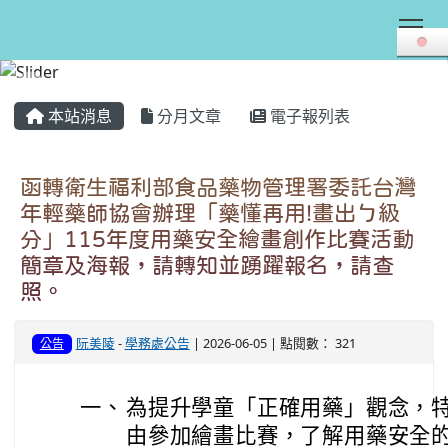
Tog
:::
本站消息
分月文章
電子報列表
函轉衛生福利部食品藥物管理署委託台灣
年輕藥師協會辦理「藥懂再用!畫出ㄅ級
分」115年度用藥安全繪畫創作比賽活動
簡章及海報，請轉知並踴躍報名，請查
照。
阮美陵
-
學務處公告
| 2026-06-05 | 點閱數： 321
公告
一、
為提升學童「正確用藥」觀念，
由參加繪畫比賽，了解用藥安全