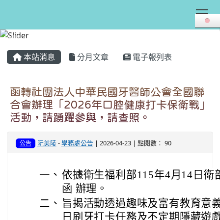
Tog
:::
本站消息
分月文章
電子報列表
函轉社團法人中華民國牙醫師公會全國聯
合會辦理「2026年口腔健康打卡保衛戰」
活動，請踴躍參與，請查照。
阮美陵
-
學務處公告
| 2026-04-23 | 點閱數： 90
公告
一、
依據衛生福利部115年4月14日衛部口
函 辦理。
二、
旨揭活動透過趣味及富有教育意
日刷牙打卡任務及不定期隱藏遊