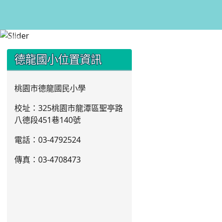
:::
:::
德龍國小位置資訊
桃園市德龍國民小學
校址：325桃園市龍潭區聖亭路
八德段451巷140號
電話：03
-4792524
傳真：03-4708473